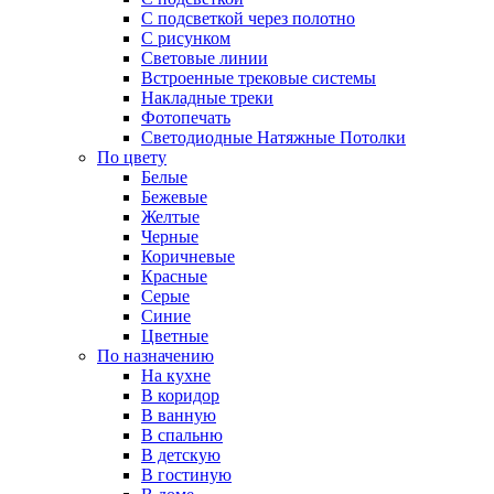
С подсветкой через полотно
С рисунком
Световые линии
Встроенные трековые системы
Накладные треки
Фотопечать
Светодиодные Натяжные Потолки
По цвету
Белые
Бежевые
Желтые
Черные
Коричневые
Красные
Серые
Синие
Цветные
По назначению
На кухне
В коридор
В ванную
В спальню
В детскую
В гостиную