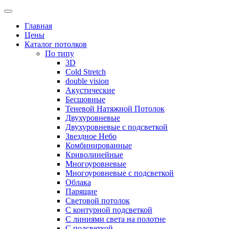
Skip
to
Главная
content
Цены
Каталог потолков
По типу
3D
Cold Stretch
double vision
Акустические
Бесшовные
Теневой Натяжной Потолок
Двухуровневые
Двухуровневые с подсветкой
Звездное Небо
Комбинированные
Криволинейные
Многоуровневые
Многоуровневые с подсветкой
Облака
Парящие
Световой потолок
С контурной подсветкой
С линиями света на полотне
С подсветкой