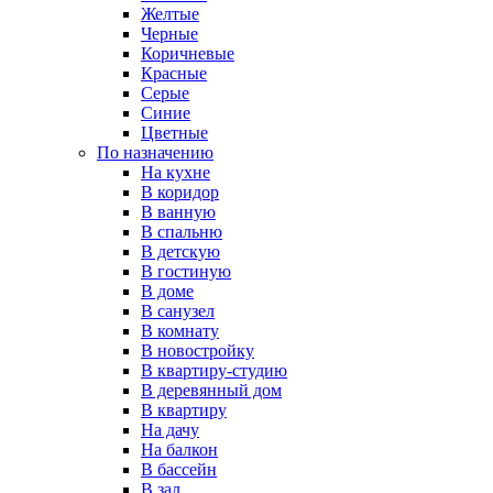
Желтые
Черные
Коричневые
Красные
Серые
Синие
Цветные
По назначению
На кухне
В коридор
В ванную
В спальню
В детскую
В гостиную
В доме
В санузел
В комнату
В новостройку
В квартиру-студию
В деревянный дом
В квартиру
На дачу
На балкон
В бассейн
В зал