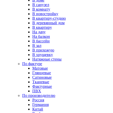
В доме
В санузел
В комнату
В новостройку
В квартиру-студию
В деревянный дом
В квартиру
На дачу
На балкон
В бассейн
В зал
В прихожую
В хрущевку
Натяжные стены
По фактуре
Матовые
Глянцевые
Сатиновые
Тканевые
Фактурные
ПВХ
По производителю
Россия
Германия
Китай