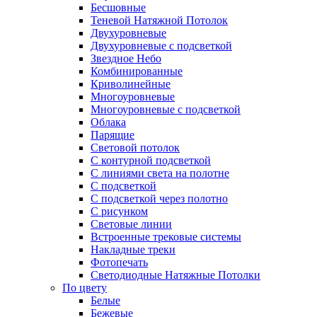
Бесшовные
Теневой Натяжной Потолок
Двухуровневые
Двухуровневые с подсветкой
Звездное Небо
Комбинированные
Криволинейные
Многоуровневые
Многоуровневые с подсветкой
Облака
Парящие
Световой потолок
С контурной подсветкой
С линиями света на полотне
С подсветкой
С подсветкой через полотно
С рисунком
Световые линии
Встроенные трековые системы
Накладные треки
Фотопечать
Светодиодные Натяжные Потолки
По цвету
Белые
Бежевые