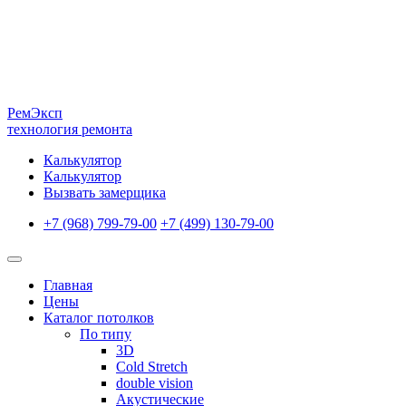
Рем
Эксп
технология ремонта
Калькулятор
Калькулятор
Вызвать замерщика
+7 (968) 799-79-00
+7 (499) 130-79-00
Главная
Цены
Каталог потолков
По типу
3D
Cold Stretch
double vision
Акустические