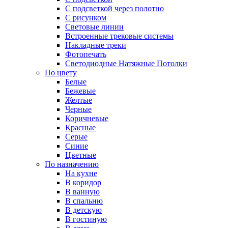
С подсветкой через полотно
С рисунком
Световые линии
Встроенные трековые системы
Накладные треки
Фотопечать
Светодиодные Натяжные Потолки
По цвету
Белые
Бежевые
Желтые
Черные
Коричневые
Красные
Серые
Синие
Цветные
По назначению
На кухне
В коридор
В ванную
В спальню
В детскую
В гостиную