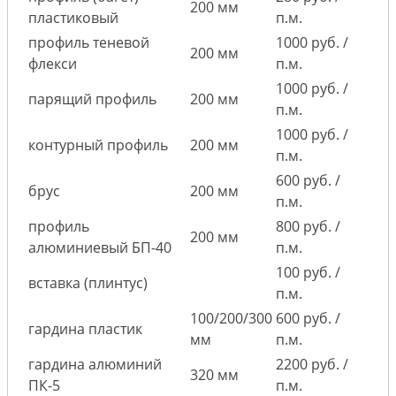
200 мм
пластиковый
п.м.
профиль теневой
1000 руб. /
200 мм
флекси
п.м.
1000 руб. /
парящий профиль
200 мм
п.м.
1000 руб. /
контурный профиль
200 мм
п.м.
600 руб. /
брус
200 мм
п.м.
профиль
800 руб. /
200 мм
алюминиевый БП-40
п.м.
100 руб. /
вставка (плинтус)
п.м.
100/200/300
600 руб. /
гардина пластик
мм
п.м.
гардина алюминий
2200 руб. /
320 мм
ПК-5
п.м.