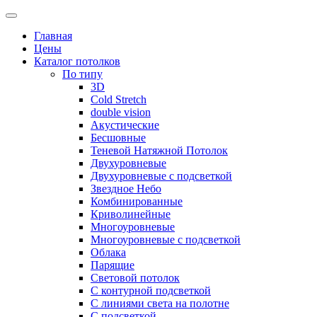
Skip
to
Главная
content
Цены
Каталог потолков
По типу
3D
Cold Stretch
double vision
Акустические
Бесшовные
Теневой Натяжной Потолок
Двухуровневые
Двухуровневые с подсветкой
Звездное Небо
Комбинированные
Криволинейные
Многоуровневые
Многоуровневые с подсветкой
Облака
Парящие
Световой потолок
С контурной подсветкой
С линиями света на полотне
С подсветкой