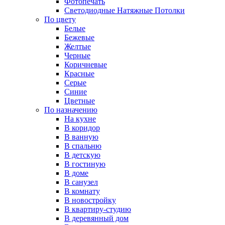
Фотопечать
Светодиодные Натяжные Потолки
По цвету
Белые
Бежевые
Желтые
Черные
Коричневые
Красные
Серые
Синие
Цветные
По назначению
На кухне
В коридор
В ванную
В спальню
В детскую
В гостиную
В доме
В санузел
В комнату
В новостройку
В квартиру-студию
В деревянный дом