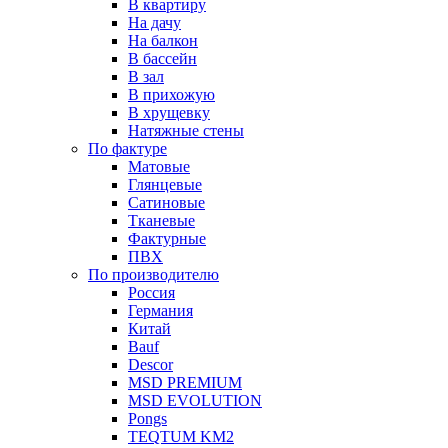
В квартиру
На дачу
На балкон
В бассейн
В зал
В прихожую
В хрущевку
Натяжные стены
По фактуре
Матовые
Глянцевые
Сатиновые
Тканевые
Фактурные
ПВХ
По производителю
Россия
Германия
Китай
Вauf
Descor
MSD PREMIUM
MSD EVOLUTION
Pongs
TEQTUM KM2