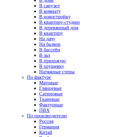
В доме
В санузел
В комнату
В новостройку
В квартиру-студию
В деревянный дом
В квартиру
На дачу
На балкон
В бассейн
В зал
В прихожую
В хрущевку
Натяжные стены
По фактуре
Матовые
Глянцевые
Сатиновые
Тканевые
Фактурные
ПВХ
По производителю
Россия
Германия
Китай