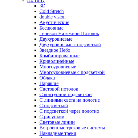
По типу
3D
Cold Stretch
double vision
Акустические
Бесшовные
Теневой Натяжной Потолок
Двухуровневые
Двухуровневые с подсветкой
Звездное Небо
Комбинированные
Криволинейные
Многоуровневые
Многоуровневые с подсветкой
Облака
Парящие
Световой потолок
С контурной подсветкой
С линиями света на полотне
С подсветкой
С подсветкой через полотно
С рисунком
Световые линии
Встроенные трековые системы
Накладные треки