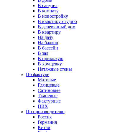
В доме
В санузел
В комнату
В новостройку
В квартиру-студию
В деревянный дом
В квартиру
На дачу
На балкон
В бассейн
В зал
В прихожую
В хрущевку
Натяжные стены
По фактуре
Матовые
Глянцевые
Сатиновые
Тканевые
Фактурные
ПВХ
По производителю
Россия
Германия
Китай