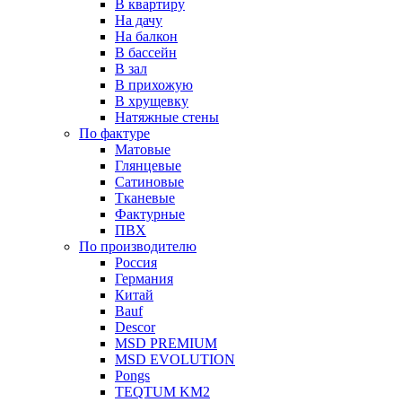
В квартиру
На дачу
На балкон
В бассейн
В зал
В прихожую
В хрущевку
Натяжные стены
По фактуре
Матовые
Глянцевые
Сатиновые
Тканевые
Фактурные
ПВХ
По производителю
Россия
Германия
Китай
Вauf
Descor
MSD PREMIUM
MSD EVOLUTION
Pongs
TEQTUM KM2