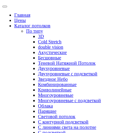
Skip
to
Главная
content
Цены
Каталог потолков
По типу
3D
Cold Stretch
double vision
Акустические
Бесшовные
Теневой Натяжной Потолок
Двухуровневые
Двухуровневые с подсветкой
Звездное Небо
Комбинированные
Криволинейные
Многоуровневые
Многоуровневые с подсветкой
Облака
Парящие
Световой потолок
С контурной подсветкой
С линиями света на полотне
С подсветкой