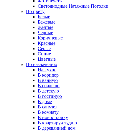
Фотопечать
Светодиодные Натяжные Потолки
По цвету
Белые
Бежевые
Желтые
Черные
Коричневые
Красные
Серые
Синие
Цветные
По назначению
На кухне
В коридор
В ванную
В спальню
В детскую
В гостиную
В доме
В санузел
В комнату
В новостройку
В квартиру-студию
В деревянный дом