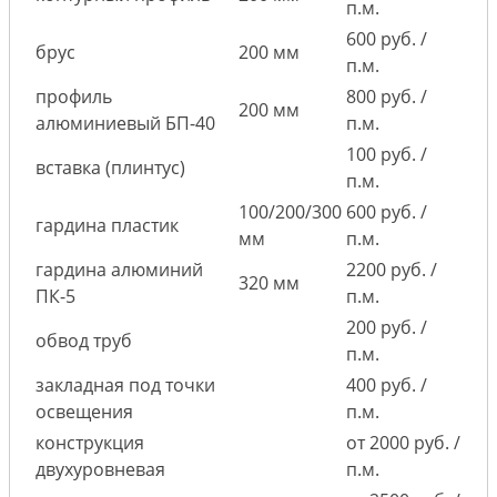
п.м.
600 руб. /
брус
200 мм
п.м.
профиль
800 руб. /
200 мм
алюминиевый БП-40
п.м.
100 руб. /
вставка (плинтус)
п.м.
100/200/300
600 руб. /
гардина пластик
мм
п.м.
гардина алюминий
2200 руб. /
320 мм
ПК-5
п.м.
200 руб. /
обвод труб
п.м.
закладная под точки
400 руб. /
освещения
п.м.
конструкция
от 2000 руб. /
двухуровневая
п.м.