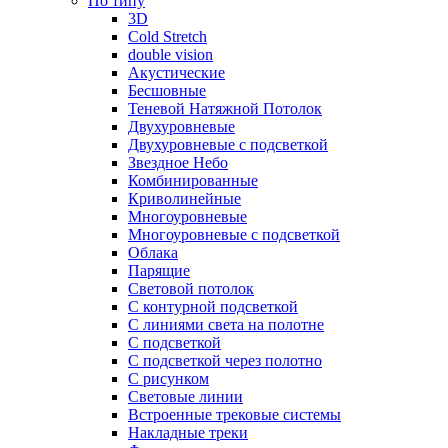
По типу
3D
Cold Stretch
double vision
Акустические
Бесшовные
Теневой Натяжной Потолок
Двухуровневые
Двухуровневые с подсветкой
Звездное Небо
Комбинированные
Криволинейные
Многоуровневые
Многоуровневые с подсветкой
Облака
Парящие
Световой потолок
С контурной подсветкой
С линиями света на полотне
С подсветкой
С подсветкой через полотно
С рисунком
Световые линии
Встроенные трековые системы
Накладные треки