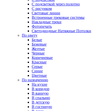
С подсветкой через полотно
С рисунком
Световые линии
Встроенные трековые системы
Накладные треки
Фотопечать
Светодиодные Натяжные Потолки
По цвету
Белые
Бежевые
Желтые
Черные
Коричневые
Красные
Серые
Синие
Цветные
По назначению
На кухне
В коридор
В ванную
В спальню
В детскую
В гостиную