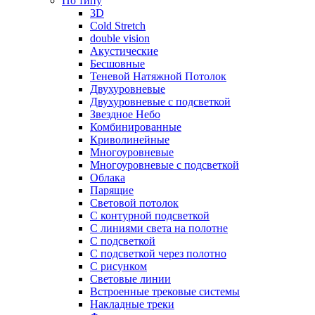
По типу
3D
Cold Stretch
double vision
Акустические
Бесшовные
Теневой Натяжной Потолок
Двухуровневые
Двухуровневые с подсветкой
Звездное Небо
Комбинированные
Криволинейные
Многоуровневые
Многоуровневые с подсветкой
Облака
Парящие
Световой потолок
С контурной подсветкой
С линиями света на полотне
С подсветкой
С подсветкой через полотно
С рисунком
Световые линии
Встроенные трековые системы
Накладные треки