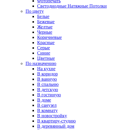
Фотопечать
Светодиодные Натяжные Потолки
По цвету
Белые
Бежевые
Желтые
Черные
Коричневые
Красные
Серые
Синие
Цветные
По назначению
На кухне
В коридор
В ванную
В спальню
В детскую
В гостиную
В доме
В санузел
В комнату
В новостройку
В квартиру-студию
В деревянный дом