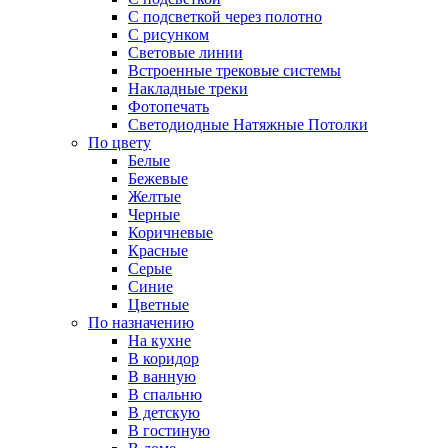
С подсветкой через полотно
С рисунком
Световые линии
Встроенные трековые системы
Накладные треки
Фотопечать
Светодиодные Натяжные Потолки
По цвету
Белые
Бежевые
Желтые
Черные
Коричневые
Красные
Серые
Синие
Цветные
По назначению
На кухне
В коридор
В ванную
В спальню
В детскую
В гостиную