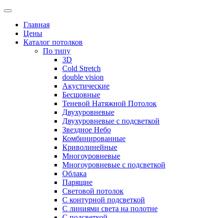
Skip
to
Главная
content
Цены
Каталог потолков
По типу
3D
Cold Stretch
double vision
Акустические
Бесшовные
Теневой Натяжной Потолок
Двухуровневые
Двухуровневые с подсветкой
Звездное Небо
Комбинированные
Криволинейные
Многоуровневые
Многоуровневые с подсветкой
Облака
Парящие
Световой потолок
С контурной подсветкой
С линиями света на полотне
С подсветкой