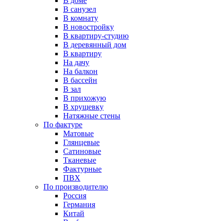
В доме
В санузел
В комнату
В новостройку
В квартиру-студию
В деревянный дом
В квартиру
На дачу
На балкон
В бассейн
В зал
В прихожую
В хрущевку
Натяжные стены
По фактуре
Матовые
Глянцевые
Сатиновые
Тканевые
Фактурные
ПВХ
По производителю
Россия
Германия
Китай