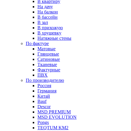
В квартиру
На дачу
На балкон
В бассейн
В зал
В прихожую
В хрущевку
Натяжные стены
По фактуре
Матовые
Глянцевые
Сатиновые
Тканевые
Фактурные
ПВХ
По производителю
Россия
Германия
Китай
Вauf
Descor
MSD PREMIUM
MSD EVOLUTION
Pongs
TEQTUM KM2