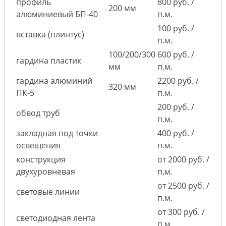
профиль
800 руб. /
200 мм
алюминиевый БП-40
п.м.
100 руб. /
вставка (плинтус)
п.м.
100/200/300
600 руб. /
гардина пластик
мм
п.м.
гардина алюминий
2200 руб. /
320 мм
ПК-5
п.м.
200 руб. /
обвод труб
п.м.
закладная под точки
400 руб. /
освещения
п.м.
конструкция
от 2000 руб. /
двухуровневая
п.м.
от 2500 руб. /
световые линии
п.м.
от 300 руб. /
светодиодная лента
п.м.