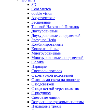
По типу
3D
Cold Stretch
double vision
Акустические
Бесшовные
Теневой Натяжной Потолок
Двухуровневые
Двухуровневые с подсветкой
Звездное Небо
Комбинированные
Криволинейные
Многоуровневые
Многоуровневые с подсветкой
Облака
Парящие
Световой потолок
С контурной подсветкой
С линиями света на полотне
С подсветкой
С подсветкой через полотно
С рисунком
Световые линии
Встроенные трековые системы
Накладные треки