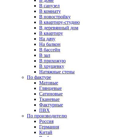
В доме
В санузел
В комнату
В новостройку
В квартиру-студию
В деревянный дом
В квартиру
На дачу
На балкон
В бассейн
В зал
В прихожую
В хрущевку
Натяжные стены
По фактуре
Матовые
Глянцевые
Сатиновые
Тканевые
Фактурные
ПВХ
По производителю
Россия
Германия
Китай