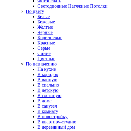
Фотопечать
Светодиодные Натяжные Потолки
По цвету
Белые
Бежевые
Желтые
Черные
Коричневые
Красные
Серые
Синие
Цветные
По назначению
На кухне
В коридор
В ванную
В спальню
В детскую
В гостиную
В доме
В санузел
В комнату
В новостройку
В квартиру-студию
В деревянный дом