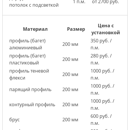
1 п.м.
от 2700 руб.
потолок с подсветкой
Цена с
Материал
Размер
установкой
профиль (багет)
350 руб. /
200 мм
алюминиевый
п.м.
профиль (багет)
280 руб. /
200 мм
пластиковый
п.м.
профиль теневой
1000 руб. /
200 мм
флекси
п.м.
1000 руб. /
парящий профиль
200 мм
п.м.
1000 руб. /
контурный профиль
200 мм
п.м.
600 руб. /
брус
200 мм
п.м.