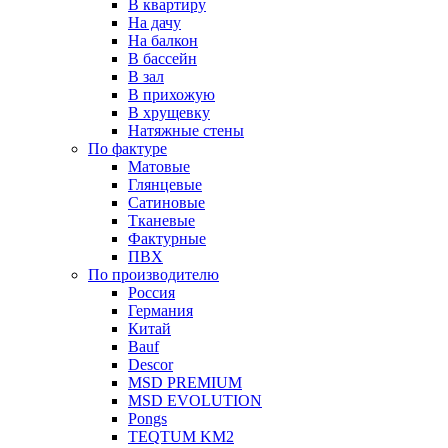
В квартиру
На дачу
На балкон
В бассейн
В зал
В прихожую
В хрущевку
Натяжные стены
По фактуре
Матовые
Глянцевые
Сатиновые
Тканевые
Фактурные
ПВХ
По производителю
Россия
Германия
Китай
Вauf
Descor
MSD PREMIUM
MSD EVOLUTION
Pongs
TEQTUM KM2