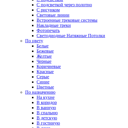
С подсветкой через полотно
С рисунком
Световые линии
Встроенные трековые системы
Накладные треки
Фотопечать
Светодиодные Натяжные Потолки
По цвету
Белые
Бежевые
Желтые
Черные
Коричневые
Красные
Серые
Синие
Цветные
По назначению
На кухне
В коридор
В ванную
В спальню
В детскую
В гостиную