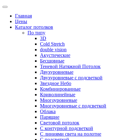
Skip
to
Главная
content
Цены
Каталог потолков
По типу
3D
Cold Stretch
double vision
Акустические
Бесшовные
Теневой Натяжной Потолок
Двухуровневые
Двухуровневые с подсветкой
Звездное Небо
Комбинированные
Криволинейные
Многоуровневые
Многоуровневые с подсветкой
Облака
Парящие
Световой потолок
С контурной подсветкой
С линиями света на полотне
С подсветкой