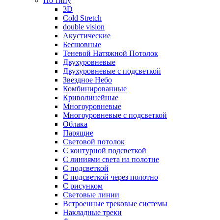
По типу
3D
Cold Stretch
double vision
Акустические
Бесшовные
Теневой Натяжной Потолок
Двухуровневые
Двухуровневые с подсветкой
Звездное Небо
Комбинированные
Криволинейные
Многоуровневые
Многоуровневые с подсветкой
Облака
Парящие
Световой потолок
С контурной подсветкой
С линиями света на полотне
С подсветкой
С подсветкой через полотно
С рисунком
Световые линии
Встроенные трековые системы
Накладные треки