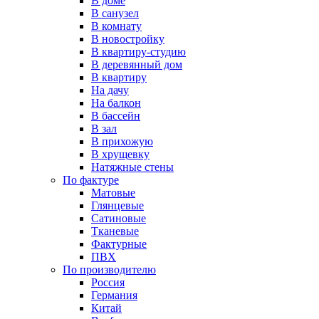
В доме
В санузел
В комнату
В новостройку
В квартиру-студию
В деревянный дом
В квартиру
На дачу
На балкон
В бассейн
В зал
В прихожую
В хрущевку
Натяжные стены
По фактуре
Матовые
Глянцевые
Сатиновые
Тканевые
Фактурные
ПВХ
По производителю
Россия
Германия
Китай