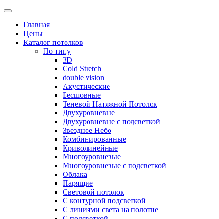
Skip
to
Главная
content
Цены
Каталог потолков
По типу
3D
Cold Stretch
double vision
Акустические
Бесшовные
Теневой Натяжной Потолок
Двухуровневые
Двухуровневые с подсветкой
Звездное Небо
Комбинированные
Криволинейные
Многоуровневые
Многоуровневые с подсветкой
Облака
Парящие
Световой потолок
С контурной подсветкой
С линиями света на полотне
С подсветкой