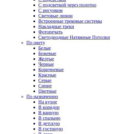
С подсветкой через полотно
С рисунком
Световые линии
Встроенные трековые системы
Накладные треки
Фотопечать
Светодиодные Натяжные Потолки
По цвету
Белые
Бежевые
Желтые
Черные
Коричневые
Красные
Серые
Синие
Цветные
По назначению
На кухне
В коридор
В ванную
В спальню
В детскую
В гостиную