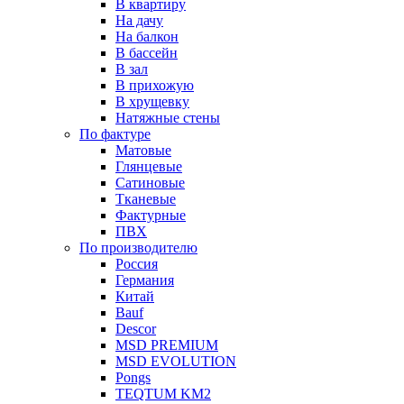
В квартиру
На дачу
На балкон
В бассейн
В зал
В прихожую
В хрущевку
Натяжные стены
По фактуре
Матовые
Глянцевые
Сатиновые
Тканевые
Фактурные
ПВХ
По производителю
Россия
Германия
Китай
Вauf
Descor
MSD PREMIUM
MSD EVOLUTION
Pongs
TEQTUM KM2