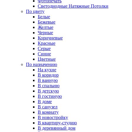
Фотопечать
Светодиодные Натяжные Потолки
По цвету
Белые
Бежевые
Желтые
Черные
Коричневые
Красные
Серые
Синие
Цветные
По назначению
На кухне
В коридор
В ванную
В спальню
В детскую
В гостиную
В доме
В санузел
В комнату
В новостройку
В квартиру-студию
В деревянный дом