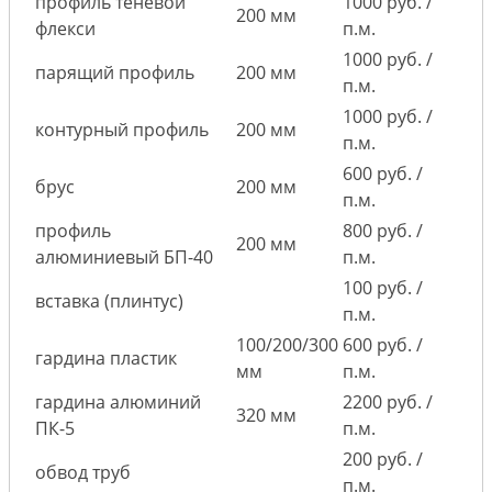
профиль теневой
1000 руб. /
200 мм
флекси
п.м.
1000 руб. /
парящий профиль
200 мм
п.м.
1000 руб. /
контурный профиль
200 мм
п.м.
600 руб. /
брус
200 мм
п.м.
профиль
800 руб. /
200 мм
алюминиевый БП-40
п.м.
100 руб. /
вставка (плинтус)
п.м.
100/200/300
600 руб. /
гардина пластик
мм
п.м.
гардина алюминий
2200 руб. /
320 мм
ПК-5
п.м.
200 руб. /
обвод труб
п.м.